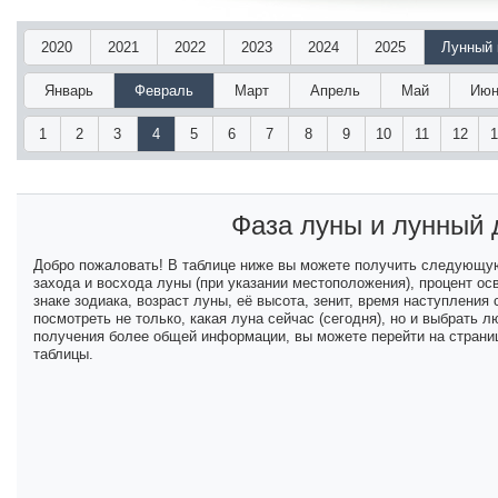
2020
2021
2022
2023
2024
2025
Лунный 
Январь
Февраль
Март
Апрель
Май
Июн
1
2
3
4
5
6
7
8
9
10
11
12
Фаза луны и лунный
Добро пожаловать! В таблице ниже вы можете получить следующу
захода и восхода луны (при указании местоположения), процент ос
знаке зодиака, возраст луны, её высота, зенит, время наступлени
посмотреть не только, какая луна сейчас (сегодня), но и выбрать
получения более общей информации, вы можете перейти на страниц
таблицы.