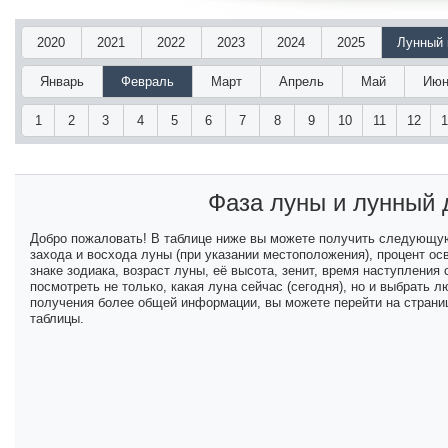
2020
2021
2022
2023
2024
2025
Лунный 
Январь
Февраль
Март
Апрель
Май
Июн
1
2
3
4
5
6
7
8
9
10
11
12
Фаза луны и лунный
Добро пожаловать! В таблице ниже вы можете получить следующу
захода и восхода луны (при указании местоположения), процент ос
знаке зодиака, возраст луны, её высота, зенит, время наступлени
посмотреть не только, какая луна сейчас (сегодня), но и выбрать
получения более общей информации, вы можете перейти на страниц
таблицы.