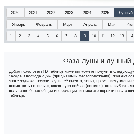
2020
2021
2022
2023
2024
2025
Лунный 
Январь
Февраль
Март
Апрель
Май
Июн
1
2
3
4
5
6
7
8
9
10
11
12
13
14
Фаза луны и лунный
Добро пожаловать! В таблице ниже вы можете получить следующу
захода и восхода луны (при указании местоположения), процент ос
знаке зодиака, возраст луны, её высота, зенит, время наступлени
посмотреть не только, какая луна сейчас (сегодня), но и выбрать
получения более общей информации, вы можете перейти на страниц
таблицы.