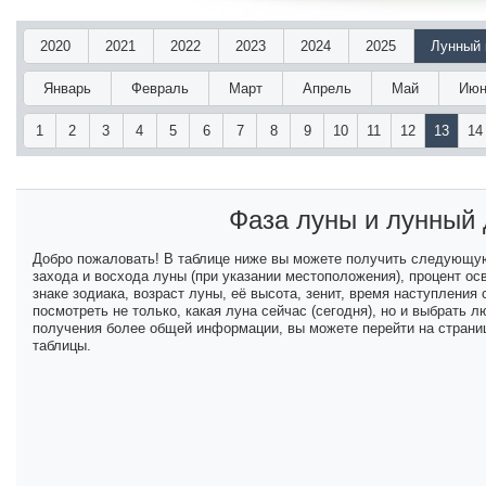
2020
2021
2022
2023
2024
2025
Лунный 
Январь
Февраль
Март
Апрель
Май
Июн
1
2
3
4
5
6
7
8
9
10
11
12
13
14
Фаза луны и лунный
Добро пожаловать! В таблице ниже вы можете получить следующу
захода и восхода луны (при указании местоположения), процент ос
знаке зодиака, возраст луны, её высота, зенит, время наступлени
посмотреть не только, какая луна сейчас (сегодня), но и выбрать
получения более общей информации, вы можете перейти на страниц
таблицы.