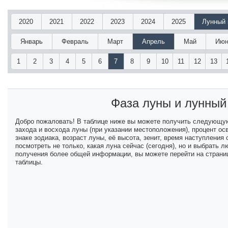
2020
2021
2022
2023
2024
2025
Лунный 
Январь
Февраль
Март
Апрель
Май
Июн
1
2
3
4
5
6
7
8
9
10
11
12
13
Фаза луны и лунны
Добро пожаловать! В таблице ниже вы можете получить следующу
захода и восхода луны (при указании местоположения), процент ос
знаке зодиака, возраст луны, её высота, зенит, время наступлени
посмотреть не только, какая луна сейчас (сегодня), но и выбрать
получения более общей информации, вы можете перейти на страниц
таблицы.