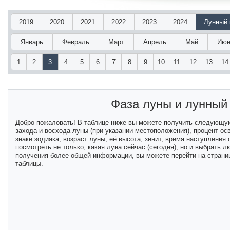
2019
2020
2021
2022
2023
2024
Лунный 
Январь
Февраль
Март
Апрель
Май
Июн
1
2
3
4
5
6
7
8
9
10
11
12
13
14
Фаза луны и лунный
Добро пожаловать! В таблице ниже вы можете получить следующу
захода и восхода луны (при указании местоположения), процент ос
знаке зодиака, возраст луны, её высота, зенит, время наступлени
посмотреть не только, какая луна сейчас (сегодня), но и выбрать
получения более общей информации, вы можете перейти на страниц
таблицы.