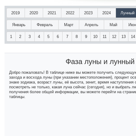
2019
2020
2021
2022
2023
2024
Лунный 
Январь
Февраль
Март
Апрель
Май
Июн
1
2
3
4
5
6
7
8
9
10
11
12
13
14
Фаза луны и лунный
Добро пожаловать! В таблице ниже вы можете получить следующу
захода и восхода луны (при указании местоположения), процент ос
знаке зодиака, возраст луны, её высота, зенит, время наступлени
посмотреть не только, какая луна сейчас (сегодня), но и выбрать
получения более общей информации, вы можете перейти на страниц
таблицы.