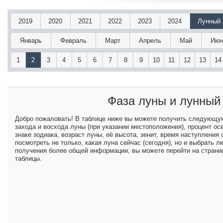
2019
2020
2021
2022
2023
2024
Лунный 
Январь
Февраль
Март
Апрель
Май
Июн
1
2
3
4
5
6
7
8
9
10
11
12
13
14
Фаза луны и лунный
Добро пожаловать! В таблице ниже вы можете получить следующу
захода и восхода луны (при указании местоположения), процент ос
знаке зодиака, возраст луны, её высота, зенит, время наступлени
посмотреть не только, какая луна сейчас (сегодня), но и выбрать
получения более общей информации, вы можете перейти на страниц
таблицы.