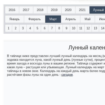
2016
2017
2018
2019
2020
2021
Лунный 
Январь
Февраль
Март
Апрель
Май
Июн
1
2
3
4
5
6
7
8
9
10
11
12
13
14
Лунный кален
В таблице ниже представлен лучший лунный календарь на месяц (м
зодиака находится луна, какой лунный день (лунные сутки), проц
время захода и восхода луны в вашем регионе. Таблица содержит
какая луна – растущая или убывающая. Лунный календарь на март 
таблицы в новом окне. Календарь на каждый день марта более под
расчётами фазы луны на один день -
сегодня
.