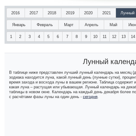
2016
2017
2018
2019
2020
2021
Лунный 
Январь
Февраль
Март
Апрель
Май
Июн
1
2
3
4
5
6
7
8
9
10
11
12
13
14
Лунный календа
В таблице ниже представлен лучший лунный календарь на месяц (д
зодиака находится луна, какой лунный день (лунные сутки), проц
время захода и восхода луны в вашем регионе. Таблица содержит
какая луна – растущая или убывающая. Лунный календарь на декаб
таблицы в новом окне. Календарь на каждый день декабря более п
с расчётами фазы луны на один день -
сегодня
.