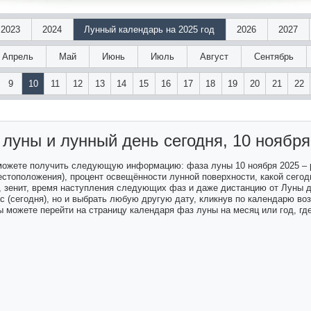
2023
2024
Лунный календарь на 2025 год
2026
2027
Апрель
Май
Июнь
Июль
Август
Сентябрь
9
10
11
12
13
14
15
16
17
18
19
20
21
22
 луны и лунный день
сегодня, 10 ноября
 можете получить следующую информацию: фаза луны 10 ноября 2025 –
естоположения), процент освещённости лунной поверхности, какой сегодн
а, зенит, время наступления следующих фаз и даже дистанцию от Луны 
ас (сегодня), но и выбрать любую другую дату, кликнув по календарю в
 можете перейти на страницу календаря фаз луны на месяц или год, гд