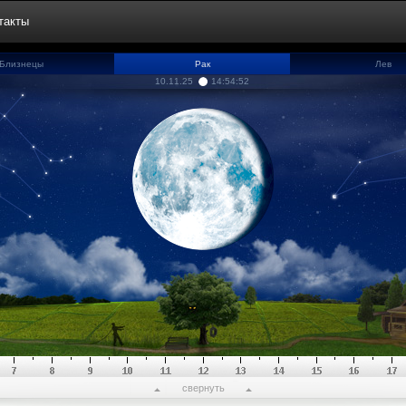
такты
Близнецы
Рак
Лев
10.11.25
14:54:53
свернуть