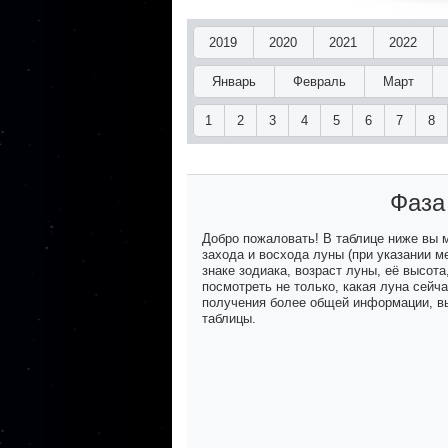
2019
2020
2021
2022
Январь
Февраль
Март
1
2
3
4
5
6
7
8
Фаза
Добро пожаловать! В таблице ниже вы
захода и восхода луны (при указании м
знаке зодиака, возраст луны, её высот
посмотреть не только, какая луна сейч
получения более общей информации, вы
таблицы.