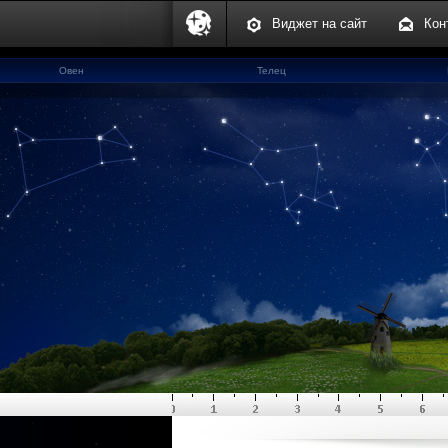
Виджет на сайт
Кон
Овен
Телец