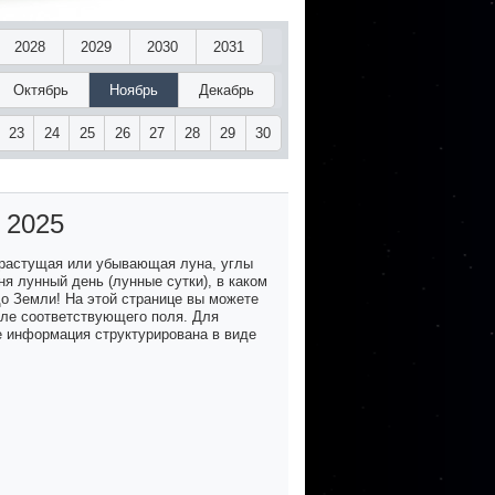
2028
2029
2030
2031
Октябрь
Ноябрь
Декабрь
23
24
25
26
27
28
29
30
 2025
 растущая или убывающая луна, углы
я лунный день (лунные сутки), в каком
до Земли! На этой странице вы можете
озле соответствующего поля. Для
е информация структурирована в виде