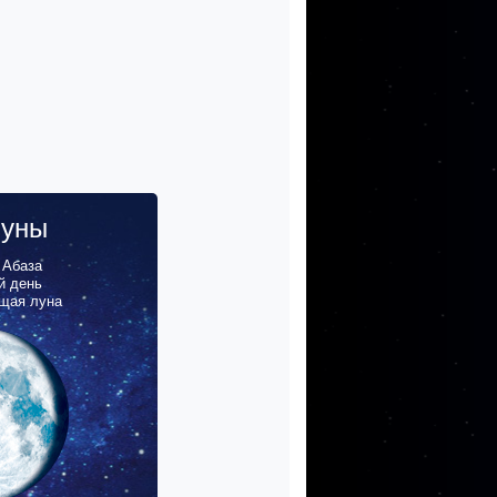
луны
,
Абаза
й день
щая луна