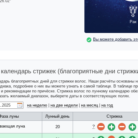
26.02
°
Рак
Вы можете добавить эт
календарь стрижек (благоприятные дни стрижк
ндарь благоприятных дней для стрижки волос. Наши расчёты основаны 
одиака, подробнее о них вы можете узнать в самой таблице. В таблице 
с и рекомендации по причёске. Стрижка волос по лунному календарю обе
казать желаемый диапазон, выберете даты в соответствующих полях.
на неделю
|
на две недели
|
на месяц
|
на год
Фаза луны
Лунный день
Стрижка
?
вающая луна
20