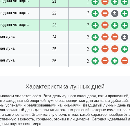
?
ледняя четверть
21
?
ледняя четверть
22
?
ледняя четверть
23
?
рая луна
24
?
рая луна
25
?
рая луна
26
Характеристика лунных дней
имволом является орёл. Этот день лунного календаря, как и прошедший
 что сегодняшней энергией нужно распорядиться для активных действий.
ены успехами и реализованными начинаниями. Двадцатый лунный день 
 благоприятный день для принятия важных решений, которые изменят ваш
и самопознания. Значительную роль в том, какой характер приобретёт э
бственную важность, гордыню, эгоизм и лицемерие. Сегодня идеальный 
ения внутреннего мира.