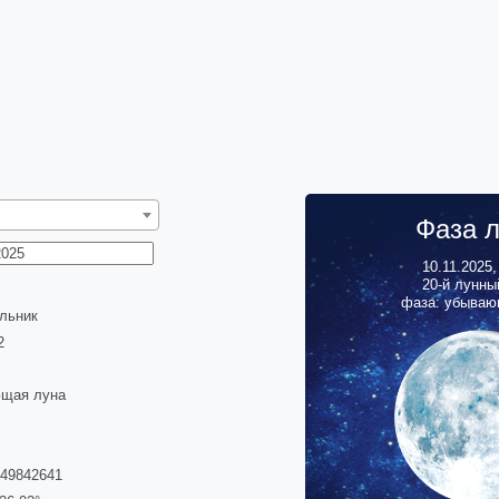
Фаза 
10.11.2025
20
-й лунны
фаза: убываю
льник
3
щая луна
149842641