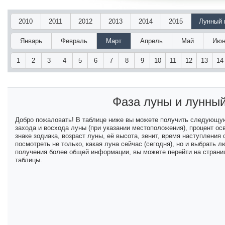
2010
2011
2012
2013
2014
2015
Лунный 
Январь
Февраль
Март
Апрель
Май
Июн
1
2
3
4
5
6
7
8
9
10
11
12
13
14
Фаза луны и лунны
Добро пожаловать! В таблице ниже вы можете получить следующу
захода и восхода луны (при указании местоположения), процент ос
знаке зодиака, возраст луны, её высота, зенит, время наступлени
посмотреть не только, какая луна сейчас (сегодня), но и выбрать
получения более общей информации, вы можете перейти на страниц
таблицы.