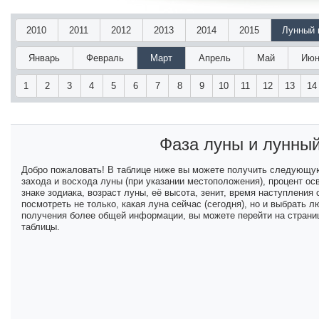
2010
2011
2012
2013
2014
2015
Лунный 
Январь
Февраль
Март
Апрель
Май
Июн
1
2
3
4
5
6
7
8
9
10
11
12
13
14
Фаза луны и лунны
Добро пожаловать! В таблице ниже вы можете получить следующу
захода и восхода луны (при указании местоположения), процент ос
знаке зодиака, возраст луны, её высота, зенит, время наступлени
посмотреть не только, какая луна сейчас (сегодня), но и выбрать
получения более общей информации, вы можете перейти на страниц
таблицы.