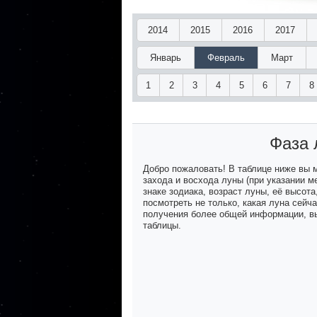
2014
2015
2016
2017
Январь
Февраль
Март
1
2
3
4
5
6
7
8
Фаза 
Добро пожаловать! В таблице ниже вы
захода и восхода луны (при указании м
знаке зодиака, возраст луны, её высот
посмотреть не только, какая луна сейч
получения более общей информации, вы
таблицы.