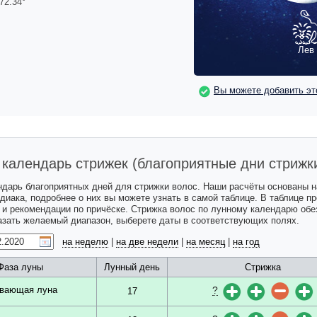
72.34
°
Лев
Вы можете добавить эт
календарь стрижек (благоприятные дни стрижк
ндарь благоприятных дней для стрижки волос. Наши расчёты основаны 
одиака, подробнее о них вы можете узнать в самой таблице. В таблице 
с и рекомендации по причёске. Стрижка волос по лунному календарю обе
казать желаемый диапазон, выберете даты в соответствующих полях.
на неделю
|
на две недели
|
на месяц
|
на год
Фаза луны
Лунный день
Стрижка
?
вающая луна
17