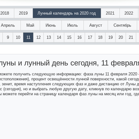
2018
2019
Лунный календарь на 2020 год
2021
2022
Апрель
Май
Июнь
Июль
Август
Сентябрь
9
10
11
12
13
14
15
16
17
18
19
20
21
луны и лунный день
сегодня, 11 феврал
 можете получить следующую информацию: фаза луны 11 февраля 2020 
естоположения), процент освещённости лунной поверхности, какой сегодн
а, зенит, время наступления следующих фаз и даже дистанцию от Луны 
ас (сегодня), но и выбрать любую другую дату, кликнув по календарю в
 можете перейти на страницу календаря фаз луны на месяц или год, гд