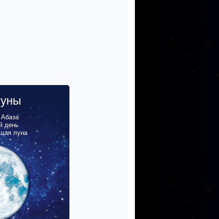
луны
,
Абаза
й день
щая луна