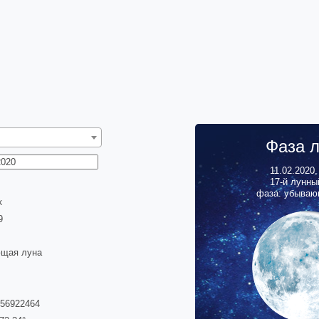
Фаза 
11.02.2020
17
-й лунны
фаза: убываю
к
0
щая луна
356922464