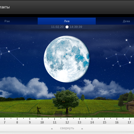
такты
Рак
Лев
Дева
11.02.20
14:39:40
свернуть