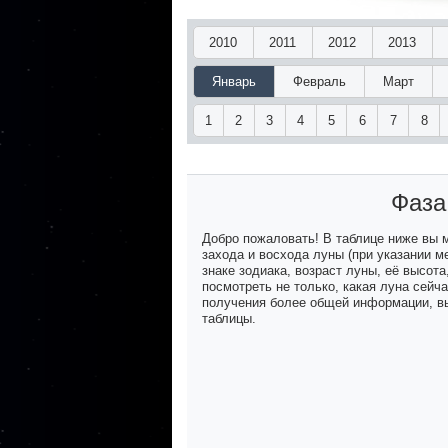
2010
2011
2012
2013
Январь
Февраль
Март
1
2
3
4
5
6
7
8
Фаза
Добро пожаловать! В таблице ниже вы
захода и восхода луны (при указании м
знаке зодиака, возраст луны, её высот
посмотреть не только, какая луна сейч
получения более общей информации, вы
таблицы.