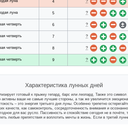
?
одая луна
4
?
одая луна
5
?
вая четверть
6
?
вая четверть
7
?
вая четверть
8
?
вая четверть
9
Характеристика лунных дней
лизирует готовый к прыжку гепард, барс или леопард. Также это символ а
о активны ваши не самые лучшие стороны, а так же увеличится эмоциона
токость – это энергия третьего дня луны. Особенно трепетно остерегайт
их качеств, как самоконтроль, сосредоточенность внимания и осознанн
годное для вас русло. Пассивность и спокойствие сегодня не в почёте, 
леть любые препятствия и воплотить мечты в жизнь. Если в третий лунн