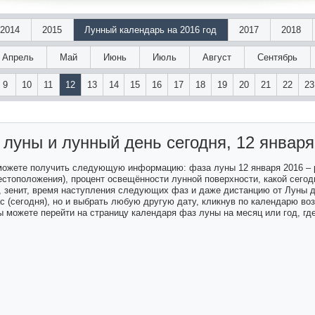
2014
2015
Лунный календарь на 2016 год
2017
2018
Апрель
Май
Июнь
Июль
Август
Сентябрь
9
10
11
12
13
14
15
16
17
18
19
20
21
22
23
 луны и лунный день
сегодня, 12 января
 можете получить следующую информацию: фаза луны 12 января 2016 –
естоположения), процент освещённости лунной поверхности, какой сегодн
а, зенит, время наступления следующих фаз и даже дистанцию от Луны 
ас (сегодня), но и выбрать любую другую дату, кликнув по календарю в
 можете перейти на страницу календаря фаз луны на месяц или год, гд