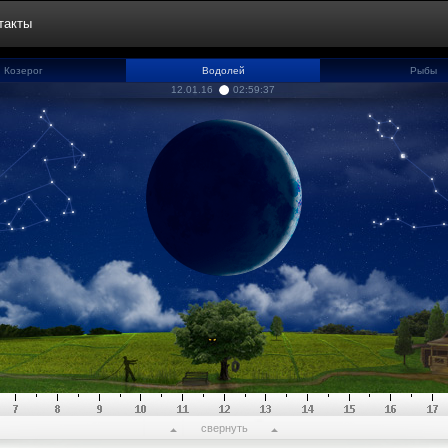
такты
Козерог
Водолей
Рыбы
12.01.16
02:59:38
свернуть