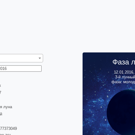
Фаза 
12.01.2016
3
-й лунны
фаза: молод
к
8
я луна
й
777373049