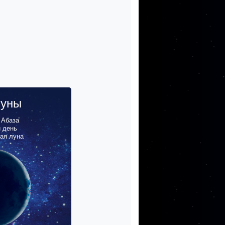
луны
,
Абаза
й день
ая луна