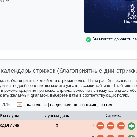
30.76
°
Водол
Вы можете добавить эт
календарь стрижек (благоприятные дни стрижк
ндарь благоприятных дней для стрижки волос. Наши расчёты основаны 
одиака, подробнее о них вы можете узнать в самой таблице. В таблице 
с и рекомендации по причёске. Стрижка волос по лунному календарю обе
казать желаемый диапазон, выберете даты в соответствующих полях.
на неделю
|
на две недели
|
на месяц
|
на год
Фаза луны
Лунный день
Стрижка
?
одая луна
3